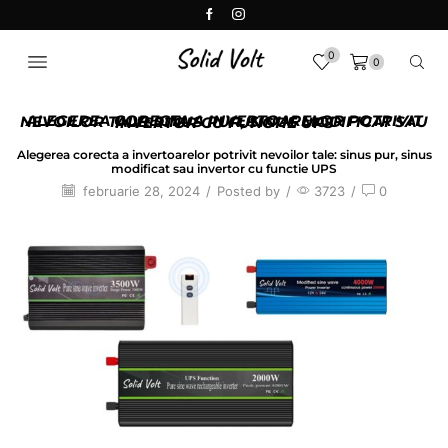
0
0
ALEGEREA CORECTA A INVERTOARELOR POTRIVIT NEVOILOR TALE: SINUS PUR, SINUS MODIFICAT SAU INVERTOR CU FUNCTIE UPS
Alegerea corecta a invertoarelor potrivit nevoilor tale: sinus pur, sinus
modificat sau invertor cu functie UPS
februarie 28, 2024
/
Posted by
/
3723
/
0