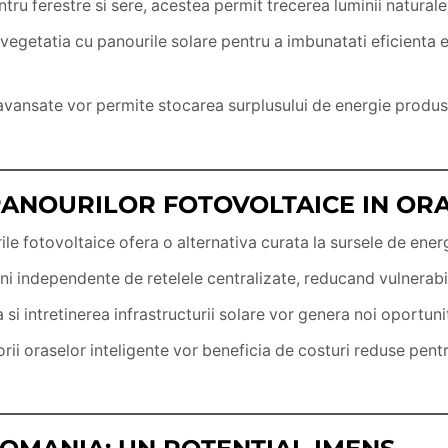
tru ferestre si sere, acestea permit trecerea luminii natural
getatia cu panourile solare pentru a imbunatati eficienta en
avansate vor permite stocarea surplusului de energie produs 
 PANOURILOR FOTOVOLTAICE IN ORA
le fotovoltaice ofera o alternativa curata la sursele de energ
i independente de retelele centralizate, reducand vulnerabili
si intretinerea infrastructurii solare vor genera noi oportun
rii oraselor inteligente vor beneficia de costuri reduse pentru