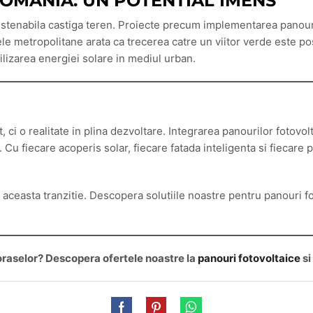
ROMANIA: UN POTENTIAL IMENS
ustenabila castiga teren. Proiecte precum implementarea panourilo
le metropolitane arata ca trecerea catre un viitor verde este pos
lizarea energiei solare in mediul urban.
, ci o realitate in plina dezvoltare. Integrarea panourilor fotovol
 Cu fiecare acoperis solar, fiecare fatada inteligenta si fiecare
n aceasta tranzitie. Descopera solutiile noastre pentru panouri fo
l oraselor? Descopera ofertele noastre la
panouri fotovoltaice
si