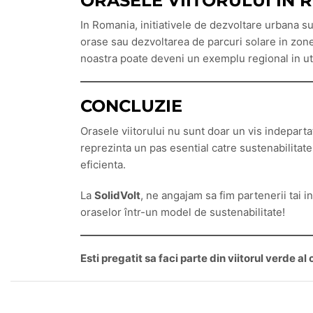
ORASELE VIITORULUI ÎN 
In Romania, initiativele de dezvoltare urbana s
orase sau dezvoltarea de parcuri solare in zone
noastra poate deveni un exemplu regional in uti
CONCLUZIE
Orasele viitorului nu sunt doar un vis indepartat
reprezinta un pas esential catre sustenabilitate.
eficienta.
La
SolidVolt
, ne angajam sa fim partenerii tai i
oraselor într-un model de sustenabilitate!
Esti pregatit sa faci parte din viitorul verde a