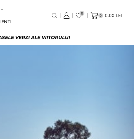
0
0.00
LEI
0
IENTI
SELE VERZI ALE VIITORULUI