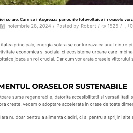
iei solare: Cum se integreaza panourile fotovoltaice in orasele verzi
noiembrie 28, 2024
/
Posted by
Robert
/
1525
/
0
itatea principala, energia solara se contureaza ca unul dintre pilon
ctivitate economica si sociala, ci ecosisteme urbane care imbina 
oltaice joaca un rol crucial. Dar cum vor arata orasele viitorului
AMENTUL ORASELOR SUSTENABILE
are surse regenerabile, datorita accesibilitatii si versatilitatii
stora creste, vedem o adoptare accelerata in orase de toate dime
lara nu doar pentru a alimenta cladiri, ci si pentru a sprijini alt