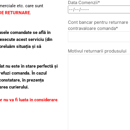
Data Comenzii*
omerciale etc. care sunt
 DE RETURNARE
.
Cont bancar pentru returnare
contravaloare comanda*
dusele comandate se află în
 execute acest serviciu (din
reluăm situația și să
Motivul returnarii produsului
t nu este în stare perfectă şi
refuzi comanda. În cazul
constatare, în prezența
rea curierului.
r nu va fi luata in considerare