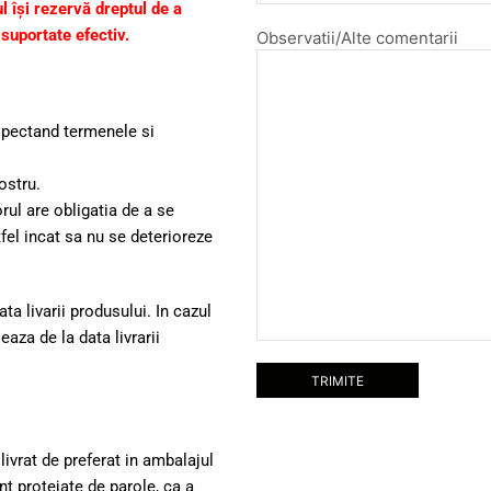
ul își rezervă dreptul de a
suportate efectiv.
Observatii/Alte comentarii
respectand termenele si
ostru.
rul are obligatia de a se
fel incat sa nu se deterioreze
ta livarii produsului. In cazul
za de la data livrarii
livrat de preferat in ambalajul
t protejate de parole, ca a