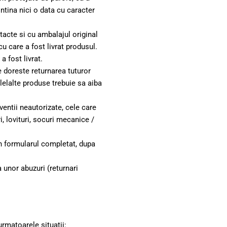
ontina nici o data cu caracter
ntacte si cu ambalajul original
cu care a fost livrat produsul.
a fost livrat.
 doreste returnarea tuturor
lelalte produse trebuie sa aiba
entii neautorizate, cele care
i, lovituri, socuri mecanice /
din formularul completat, dupa
a unor abuzuri (returnari
urmatoarele situatii: