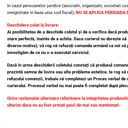
In cazul persoanelor juridice (asociatii, organizatii, societati c
inregistrate in baza unui cod fiscal),
NU SE APLICA PERIOADA
Deschidere colet la livrare:
Ai posibilitatea de a deschide coletul și de a verifica dacă pro
stare perfectă, înainte de a achita. Daca curierul nu dorește să
diverse motive), vă rog să refuzați comanda urmând ca noi să p
investigăm de ce nu s-a executat serviciul.
Dacă în urma deschiderii coletului constați că produsul comanda
prezintă semne de lovire sau alte probleme estetice, te rog să 
refuzului comenzii, trebuie să completezi un Proces verbal de 
curierului. Procesul verbal nu mai poate fi completat după pleca
Orice reclamatie ulterioara referitoare la integritatea produselo
ulterior daca nu au fost urmati pasii de mai sus mentionati.