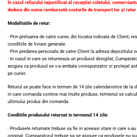
În cazul refuzului nejustificat al recepției coletului, comerciant
deduce din suma rambursată costurile de transport tur și retur 
Modalitatile de retur:
· Prin preluarea de catre curier, din locatia indicata de Client, 
conditiile de livrare generale.
· Prin predarea personala de catre Client la adresa depozitului n
· In cazul in care se returneaza un produsul desigilat, Cumparato
asigura ca produsul se v-a ambala corespunzator si protejat ast
pe curier.
Returul se poate face in termen de 14 zile calendaristice de la da
in care comanda contine mai multe produse, termenul se calculea
ultimului produs din comanda.
Conditiile produsului returnat in termenul 14 zile:
· Produsele returnate trebuie sa fie in aceeasi stare in care s-au 
original. Cumparatorul trebuie sa se asigure ca produsele nu sun