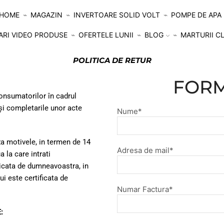
HOME
MAGAZIN
INVERTOARE SOLID VOLT
POMPE DE APA
ARI VIDEO PRODUSE
OFERTELE LUNII
BLOG
MARTURII CL
POLITICA DE RETUR
FORM
onsumatorilor în cadrul
 şi completarile unor acte
Nume*
iza motivele, in termen de 14
Adresa de mail*
 la care intrati
dicata de dumneavoastra, in
ui este certificata de
Numar Factura*
: