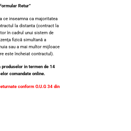
„Formular Retur”
a ce inseamna ca majoritatea
tractul la distanta (contract la
tor în cadrul unui sistem de
ezenţa fizică simultană a
unuia sau a mai multor mijloace
re este încheiat contractul).
a produselor in termen de 14
selor comandate online.
 returnate conform O.U.G 34 din