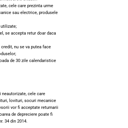
zate, cele care prezinta urme
ecanice sau electrice, produsele
utilizate;
el, se accepta retur doar daca
 credit, nu se va putea face
roduselor;
oada de 30 zile calendaristice
 neautorizate, cele care
turi, lovituri, socuri mecanice
rii vor fi acceptate returnarii
oarea de depreciere poate fi
r. 34 din 2014.