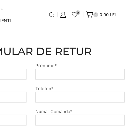
0
0.00
LEI
0
IENTI
ULAR DE RETUR
Prenume*
Telefon*
Numar Comanda*