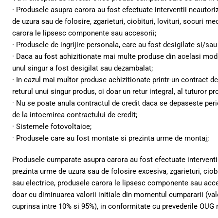
· Produsele asupra carora au fost efectuate interventii neautori
de uzura sau de folosire, zgarieturi, ciobituri, lovituri, socuri m
carora le lipsesc componente sau accesorii;
· Produsele de ingrijire personala, care au fost desigilate si/sau 
· Daca au fost achizitionate mai multe produse din acelasi mod
unul singur a fost desigilat sau dezambalat;
· In cazul mai multor produse achizitionate printr-un contract de
returul unui singur produs, ci doar un retur integral, al tuturor p
· Nu se poate anula contractul de credit daca se depaseste peri
de la intocmirea contractului de credit;
· Sistemele fotovoltaice;
· Produsele care au fost montate si prezinta urme de montaj;
Produsele cumparate asupra carora au fost efectuate interventii
prezinta urme de uzura sau de folosire excesiva, zgarieturi, ciobi
sau electrice, produsele carora le lipsesc componente sau acceso
doar cu diminuarea valorii initiale din momentul cumpararii (val
cuprinsa intre 10% si 95%), in conformitate cu prevederile OUG n