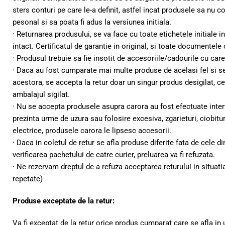
sters conturi pe care le-a definit, astfel incat produsele sa nu c
pesonal si sa poata fi adus la versiunea initiala.
· Returnarea produsului, se va face cu toate etichetele initiale i
intact. Certificatul de garantie in original, si toate documentele 
· Produsul trebuie sa fie insotit de accesoriile/cadourile cu care 
· Daca au fost cumparate mai multe produse de acelasi fel si se
acestora, se accepta la retur doar un singur produs desigilat, ce
ambalajul sigilat.
· Nu se accepta produsele asupra carora au fost efectuate interv
prezinta urme de uzura sau folosire excesiva, zgarieturi, ciobitur
electrice, produsele carora le lipsesc accesorii.
· Daca in coletul de retur se afla produse diferite fata de cele 
verificarea pachetului de catre curier, preluarea va fi refuzata.
· Ne rezervam dreptul de a refuza acceptarea returului in situati
repetate)
Produse exceptate de la retur:
Va fi exceptat de la retur orice produs cumparat care se afla in 