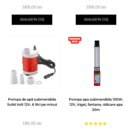
369.00
lei
399.00
lei
ADAUGĂ ÎN COȘ
ADAUGĂ ÎN COȘ
Pompa de apă submersibila
Pompa apa submersibila 150W,
Solid Volt 12V, 6 litri pe minut
12V, irigat, fantana, ridicare apa
20m
199.00
lei