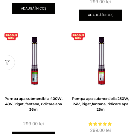
299.00
lei
ADAUGĂ ÎN COȘ
ADAUGĂ ÎN COȘ
Pompa apa submersibila 400W,
Pompa apa submersibila 250W,
48V, irigat, fantana, ridicare apa
24V, irigat,fantana, ridicare apa
36m
25m
299.00
lei
299.00
lei