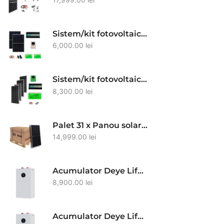
Sistem/kit fotovoltaic cu 2 x panouri solare 460W + Invertor sinus pur 4000/8000W 24V + MPPT 40A + baterii solare GEL 100Ah + conectori si cablu
6,000.00
lei
Sistem/kit fotovoltaic cu 4 panouri solare 200W + Invertor sinus pur 6000W/12000W Solid Volt + MPPT 80A + baterie GEL 150Ah + conectori si cablu
8,300.00
lei
Palet 31 x Panou solar monocristalin TW Solar 575W bifacial N-type Half-cell
14,999.00
lei
Acumulator Deye Lifepo4 SE-F12 11,8 kWh 51.2V 230Ah
8,900.00
lei
Acumulator Deye Lifepo4 SE-F16 kWh 51.2V 314Ah IP21