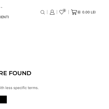
0
0.00
LEI
0
IENTI
RE FOUND
th less specific terms.