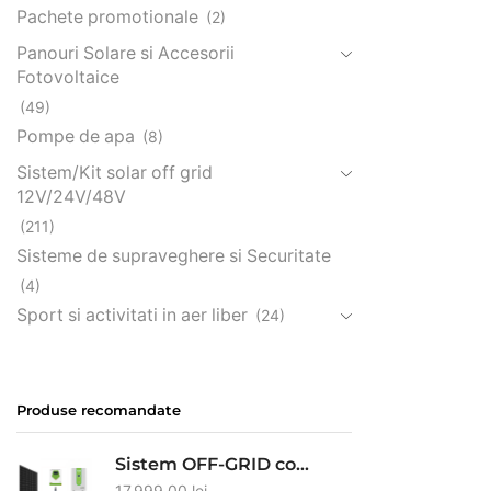
Pachete promotionale
(2)
Panouri Solare si Accesorii
Fotovoltaice
(49)
Pompe de apa
(8)
Sistem/Kit solar off grid
12V/24V/48V
(211)
Sisteme de supraveghere si Securitate
(4)
Sport si activitati in aer liber
(24)
Produse recomandate
Sistem OFF-GRID complet cu 10 panouri fotovoltaice 460W, baterie LiFePO4 15.36kw Solid Volt si invertor HIBRID de 6.5kw pe 48V, panou solar
17,999.00
lei