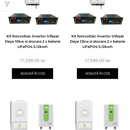
Kit fotovoltaic invertor trifazat
Kit fotovoltaic invertor trifazat
Deye 10kw si stocare 2 x baterie
Deye 12kw si stocare 2 x baterie
LiFePO4 5.12kwh
LiFePO4 5.12kwh
17,399.00
lei
17,599.00
lei
ADAUGĂ ÎN COȘ
ADAUGĂ ÎN COȘ