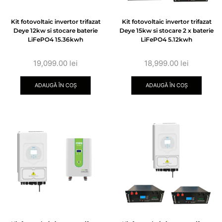
Kit fotovoltaic invertor trifazat
Kit fotovoltaic invertor trifazat
Deye 12kw si stocare baterie
Deye 15kw si stocare 2 x baterie
LiFePO4 15.36kwh
LiFePO4 5.12kwh
19,099.00
lei
18,999.00
lei
ADAUGĂ ÎN COȘ
ADAUGĂ ÎN COȘ