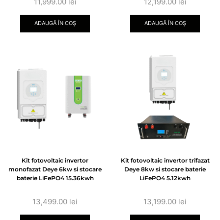
11,999.00
lei
12,199.00
lei
ADAUGĂ ÎN COȘ
ADAUGĂ ÎN COȘ
Kit fotovoltaic invertor
Kit fotovoltaic invertor trifazat
monofazat Deye 6kw si stocare
Deye 8kw si stocare baterie
baterie LiFePO4 15.36kwh
LiFePO4 5.12kwh
13,499.00
lei
13,199.00
lei