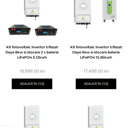
Kit fotovoltaic invertor trifazat
Kit fotovoltaic invertor trifazat
Deye 8kw si stocare 2 x baterie
Deye 6kw si stocare baterie
LiFePO4 5.12kwh
LiFePO4 15.36kwh
16,899.00
lei
17,499.00
lei
ADAUGĂ ÎN COȘ
ADAUGĂ ÎN COȘ