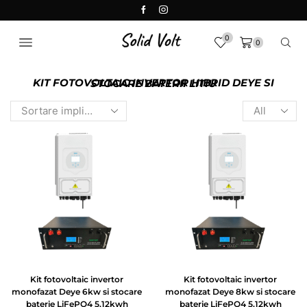
0
0
KIT FOTOVOLTAIC INVERTOR HIBRID DEYE SI STOCARE BATERII LITIU
Kit fotovoltaic invertor
Kit fotovoltaic invertor
monofazat Deye 6kw si stocare
monofazat Deye 8kw si stocare
baterie LiFePO4 5.12kwh
baterie LiFePO4 5.12kwh