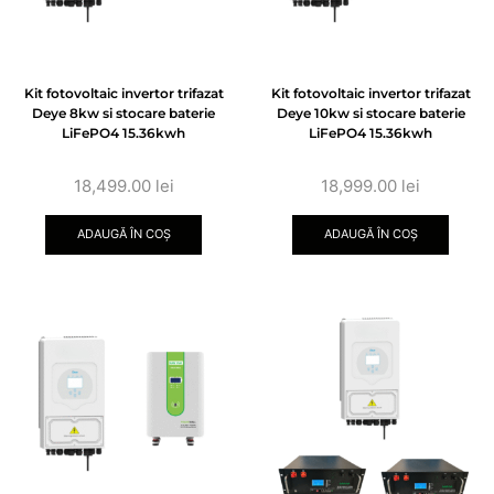
Kit fotovoltaic invertor trifazat
Kit fotovoltaic invertor trifazat
Deye 8kw si stocare baterie
Deye 10kw si stocare baterie
LiFePO4 15.36kwh
LiFePO4 15.36kwh
18,499.00
lei
18,999.00
lei
ADAUGĂ ÎN COȘ
ADAUGĂ ÎN COȘ