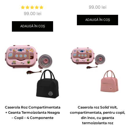
99.00
lei
99.00
lei
ADAUGĂ ÎN COȘ
ADAUGĂ ÎN COȘ
Caserola Roz Compartimentata
Caserola roz Solid Volt,
+ Geanta Termoizolanta Neagra
compartimentata, pentru copii,
– Copii – 4 Componente
din inox, cu geanta
termoizolanta roz