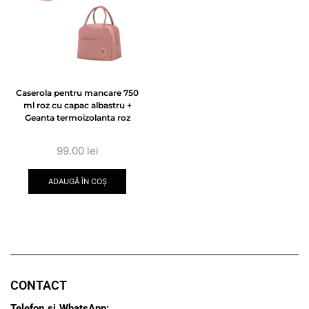
Caserola pentru mancare 750
ml roz cu capac albastru +
Geanta termoizolanta roz
99.00
lei
ADAUGĂ ÎN COȘ
CONTACT
Telefon si WhatsApp: