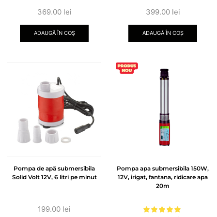
369.00
lei
399.00
lei
ADAUGĂ ÎN COȘ
ADAUGĂ ÎN COȘ
Pompa de apă submersibila
Pompa apa submersibila 150W,
Solid Volt 12V, 6 litri pe minut
12V, irigat, fantana, ridicare apa
20m
199.00
lei