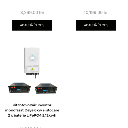
8,299.00
lei
10,199.00
lei
ADAUGĂ ÎN COȘ
ADAUGĂ ÎN COȘ
Kit fotovoltaic invertor
monofazat Deye 6kw si stocare
2 x baterie LiFePO4 5.12kwh