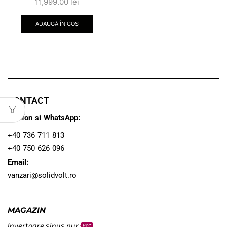
11,999.00
lei
ADAUGĂ ÎN COȘ
CONTACT
Telefon si WhatsApp:
+40 736 711 813
+40 750 626 096
Email:
vanzari@solidvolt.ro
MAGAZIN
Invertoare sinus pur
HOT