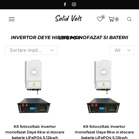
0
0
INVERTOR DEYE HIBRID MONOFAZAT SI BATERII LIFEPO4
Kit fotovoltaic invertor
Kit fotovoltaic invertor
monofazat Deye 6kw si stocare
monofazat Deye 8kw si stocare
baterie LiFePO4 5.12kwh
baterie LiFePO4 5.12kwh