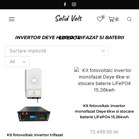
0
0
INVERTOR DEYE HIBRID TRIFAZAT SI BATERII LIFEPO4
Kit fotovoltaic invertor
monofazat Deye 6kw si stocare
baterie LiFePO4 15.36kwh
13,499.00
lei
Kit fotovoltaic invertor trifazat