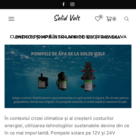
0
0
CUM POT POMPELE SOLARE PE 12V ȘI 24V SALVA ENERGIE ȘI APĂ ÎNTR-UN MOD ECO-FRIENDLY
În contextul crizei climatice și al creșterii costurilor
energiei, utilizarea tehnologiilor sustenabile devine din ce
în ce mai importantă. Pompele solare pe 12V și 24V