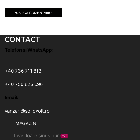
CONTACT
Telefon si WhatsApp:
+40 736 711 813
+40 750 626 096
Email:
vanzari@solidvolt.ro
MAGAZIN
Invertoare sinus pur
HOT