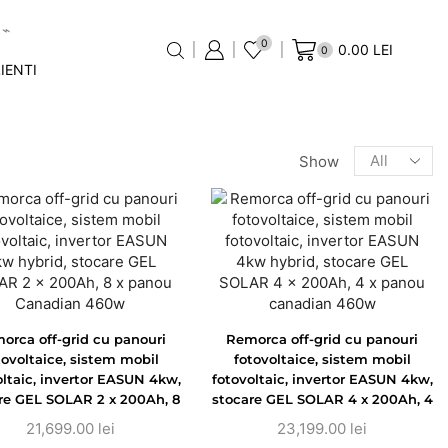
0
0.00
LEI
0
IENTI
Show
orca off-grid cu panouri
Remorca off-grid cu panouri
tovoltaice, sistem mobil
fotovoltaice, sistem mobil
oltaic, invertor EASUN 4kw,
fotovoltaic, invertor EASUN 4kw,
re GEL SOLAR 2 x 200Ah, 8
stocare GEL SOLAR 4 x 200Ah, 4
 panou Canadian 460w
x panou canadian 460w
21,699.00
lei
23,199.00
lei