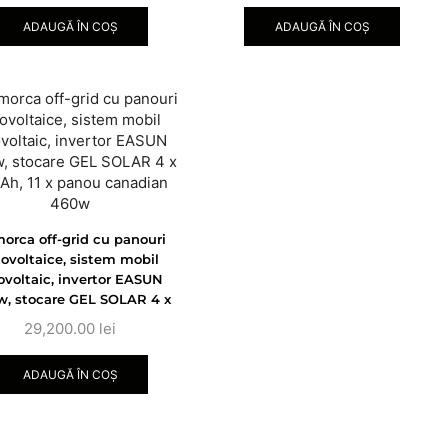
ADAUGĂ ÎN COȘ
ADAUGĂ ÎN COȘ
orca off-grid cu panouri
tovoltaice, sistem mobil
ovoltaic, invertor EASUN
w, stocare GEL SOLAR 4 x
Ah, 11 x panou canadian
29,200.00
lei
460w
ADAUGĂ ÎN COȘ