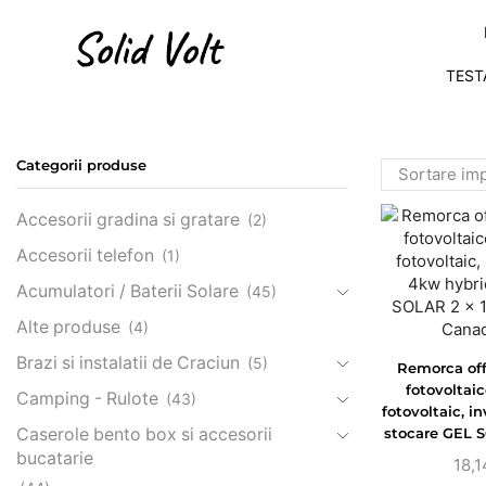
TEST
Categorii produse
Accesorii gradina si gratare
(2)
Accesorii telefon
(1)
Acumulatori / Baterii Solare
(45)
Alte produse
(4)
Brazi si instalatii de Craciun
(5)
Remorca off
fotovoltai
Camping - Rulote
(43)
fotovoltaic, 
Caserole bento box si accesorii
stocare GEL S
x panou 
bucatarie
18,