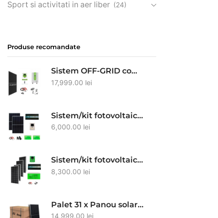
Sport si activitati in aer liber
(24)
Produse recomandate
Sistem OFF-GRID complet cu 10 panouri fotovoltaice 460W, baterie LiFePO4 15.36kw Solid Volt si invertor HIBRID de 6.5kw pe 48V, panou solar
17,999.00
lei
Sistem/kit fotovoltaic cu 2 x panouri solare 460W + Invertor sinus pur 4000/8000W 24V + MPPT 40A + baterii solare GEL 100Ah + conectori si cablu
6,000.00
lei
Sistem/kit fotovoltaic cu 4 panouri solare 200W + Invertor sinus pur 6000W/12000W Solid Volt + MPPT 80A + baterie GEL 150Ah + conectori si cablu
8,300.00
lei
Palet 31 x Panou solar monocristalin TW Solar 575W bifacial N-type Half-cell
14,999.00
lei