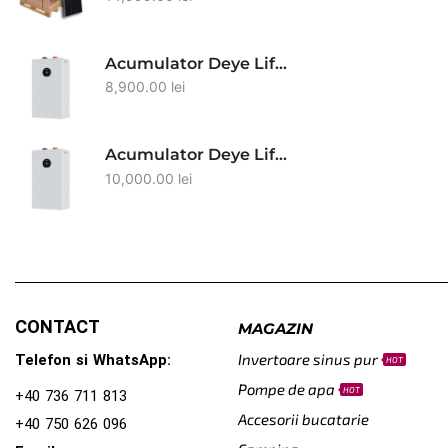
Acumulator Deye Lifepo4 SE-F12 11,8 kWh 51.2V 230Ah
8,900.00
lei
Acumulator Deye Lifepo4 SE-F16 kWh 51.2V 314Ah IP21
10,000.00
lei
CONTACT
MAGAZIN
Invertoare sinus pur
Telefon si WhatsApp:
HOT
Pompe de apa
HOT
+40 736 711 813
Accesorii bucatarie
+40 750 626 096