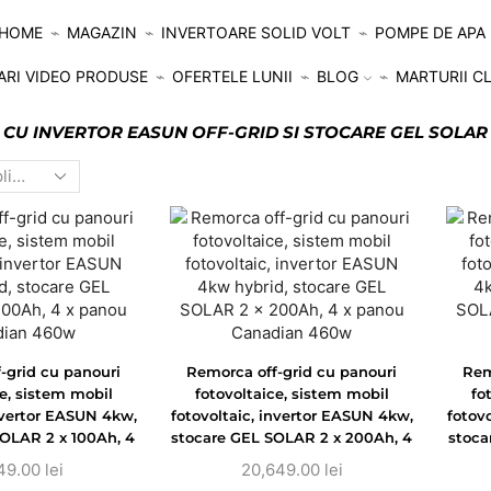
HOME
MAGAZIN
INVERTOARE SOLID VOLT
POMPE DE APA
ARI VIDEO PRODUSE
OFERTELE LUNII
BLOG
MARTURII CL
CU INVERTOR EASUN OFF-GRID SI STOCARE GEL SOLAR
-grid cu panouri
Remorca off-grid cu panouri
Rem
ce, sistem mobil
fotovoltaice, sistem mobil
fo
invertor EASUN 4kw,
fotovoltaic, invertor EASUN 4kw,
fotov
OLAR 2 x 100Ah, 4
stocare GEL SOLAR 2 x 200Ah, 4
stoca
Canadian 460w
x panou Canadian 460w
x
149.00
lei
20,649.00
lei