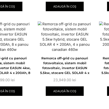
GĂ ÎN COȘ
ADAUGĂ ÎN COȘ
-grid cu panouri
Remorca off-grid cu panouri
Rem
ce, sistem mobil
fotovoltaice, sistem mobil
fo
invertor EASUN 4kw,
fotovoltaic, invertor EASUN
fot
OLAR 4 x 200Ah, 8
5.5kw, stocare GEL SOLAR 4 x
5.5k
canadian 460w
200Ah, 4 x panou canadian
200
699.00
lei
23,949.00
lei
460w
GĂ ÎN COȘ
ADAUGĂ ÎN COȘ