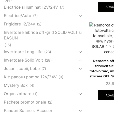
(44)
ADAU
Electrice si iluminat 12V/24V
(7)
Electrice/Auto
(7)
Frigidere 12/24v
(2)
Invertoare hibride off-grid SOLID VOLT si
EASUN
(15)
Invertoare Long Life
(23)
Invertoare Solid Volt
(28)
Remorca off
fotovoltai
Jucarii, copii, bebe
(7)
fotovoltaic, 
stocare GEL S
Kit: panou+pompa 12V/24V
(9)
x panou 
23,
Mystery Box
(4)
Organizatoare
(1)
ADAU
Pachete promotionale
(2)
Panouri Solare si Accesorii