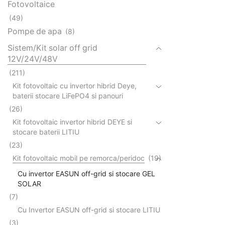
Fotovoltaice
(49)
Pompe de apa
(8)
Sistem/Kit solar off grid
12V/24V/48V
(211)
Kit fotovoltaic cu invertor hibrid Deye,
baterii stocare LiFePO4 si panouri
(26)
Kit fotovoltaic invertor hibrid DEYE si
stocare baterii LITIU
(23)
Kit fotovoltaic mobil pe remorca/peridoc
(19)
Cu invertor EASUN off-grid si stocare GEL
SOLAR
(7)
Cu Invertor EASUN off-grid si stocare LITIU
(3)