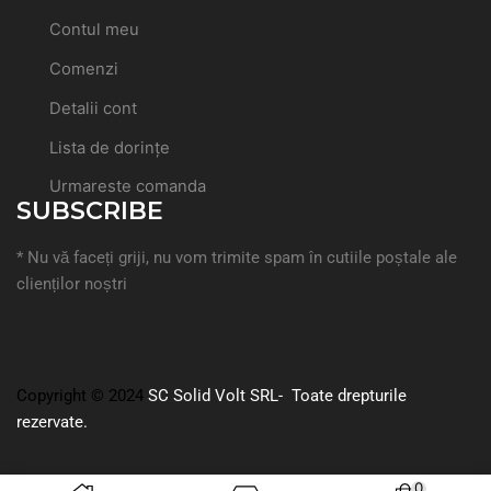
Contul meu
Comenzi
Detalii cont
Lista de dorințe
Urmareste comanda
SUBSCRIBE
* Nu vă faceți griji, nu vom trimite spam în cutiile poștale ale
clienților noștri
Copyright © 2024
SC Solid Volt SRL- Toate drepturile
rezervate.
0