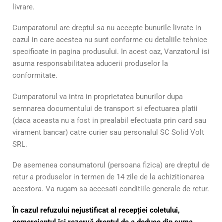
livrare.
Cumparatorul are dreptul sa nu accepte bunurile livrate in
cazul in care acestea nu sunt conforme cu detaliile tehnice
specificate in pagina produsului. In acest caz, Vanzatorul isi
asuma responsabilitatea aducerii produselor la
conformitate.
Cumparatorul va intra in proprietatea bunurilor dupa
semnarea documentului de transport si efectuarea platii
(daca aceasta nu a fost in prealabil efectuata prin card sau
virament bancar) catre curier sau personalul SC Solid Volt
SRL.
De asemenea consumatorul (persoana fizica) are dreptul de
retur a produselor in termen de 14 zile de la achizitionarea
acestora. Va rugam sa accesati conditiile generale de retur.
În cazul refuzului nejustificat al recepției coletului,
comerciantul își rezervă dreptul de a deduce din suma