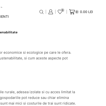
0
0.00
LEI
0
IENTI
ATE SI SUSTENABILITATE
tenabilitate
ilor economice si ecologice pe care le ofera.
sustenabilitate, si cum aceste aspecte pot
 rurale, adesea izolate si cu acces limitat la
, gospodariile pot reduce sau chiar elimina
unt mai mici si costurile de trai sunt ridicate.