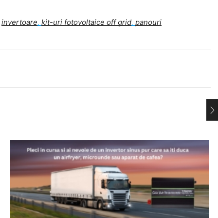
a
invertoare
,
kit-uri fotovoltaice off grid
,
panouri