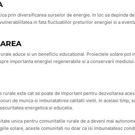
A
 prin diversificarea surselor de energie. In loc sa depinda de c
lnerabilitatea in fata fluctuatiilor preturilor energiei si a eve
ZAREA
rurale aduce si un beneficiu educational. Proiectele solare pot
pre importanta energiei regenerabile si a conservarii mediului. 
ile rurale este cat se poate de important pentru dezvoltarea aces
curi de munca si imbunatatirea calitatii vietii. In acelasi timp, 
ecuritatea energetica si educatia.
tate unica pentru comunitatile rurale de a deveni mai autonome, 
ogiile solare, aceste comunitati nu doar ca isi imbunatatesc conditi