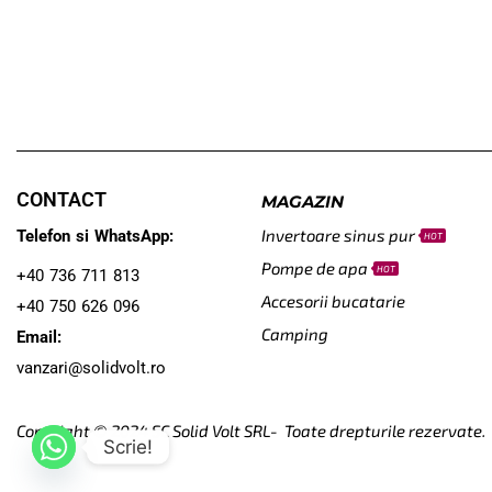
CONTACT
MAGAZIN
Invertoare sinus pur
Telefon si WhatsApp:
HOT
Pompe de apa
HOT
+40 736 711 813
Accesorii bucatarie
+40 750 626 096
Camping
Email:
vanzari@solidvolt.ro
Copyright © 2024
SC Solid Volt SRL- Toate drepturile rezervate.
Scrie!