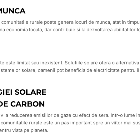
 MUNCA
comunitatile rurale poate genera locuri de munca, atat in timpul 
na economia locala, dar contribuie si la dezvoltarea abilitatilor 
ate este limitat sau inexistent. Solutiile solare ofera o alternati
istemelor solare, oamenii pot beneficia de electricitate pentru il
.
IEI SOLARE
DE CARBON
iv la reducerea emisiilor de gaze cu efect de sera. Intr-o lume i
comunitatile rurale este un pas important spre un viitor mai sust
entru viata pe planeta.