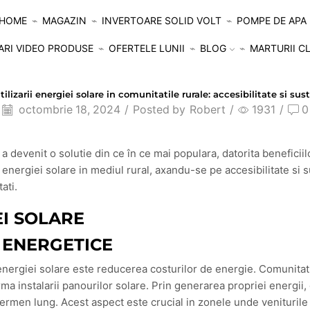
HOME
MAGAZIN
INVERTOARE SOLID VOLT
POMPE DE APA
ARI VIDEO PRODUSE
OFERTELE LUNII
BLOG
MARTURII CL
NERGIEI SOLARE IN COMUNITATILE RURALE: ACCESIBILIT
ilizarii energiei solare in comunitatile rurale: accesibilitate si sus
octombrie 18, 2024
/
Posted by
Robert
/
1931
/
0
e a devenit o solutie din ce în ce mai populara, datorita benefici
energiei solare in mediul rural, axandu-se pe accesibilitate si 
ati.
EI SOLARE
 ENERGETICE
nergiei solare este reducerea costurilor de energie. Comunitatile
ma instalarii panourilor solare. Prin generarea propriei energii
termen lung. Acest aspect este crucial in zonele unde veniturile s