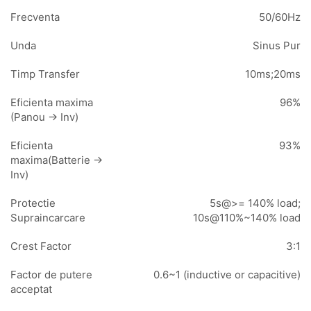
Frecventa
50/60Hz
Unda
Sinus Pur
Timp Transfer
10ms;20ms
Eficienta maxima
96%
(Panou -> Inv)
Eficienta
93%
maxima(Batterie ->
Inv)
Protectie
5s@>= 140% load;
Supraincarcare
10s@110%~140% load
Crest Factor
3:1
Factor de putere
0.6~1 (inductive or capacitive)
acceptat