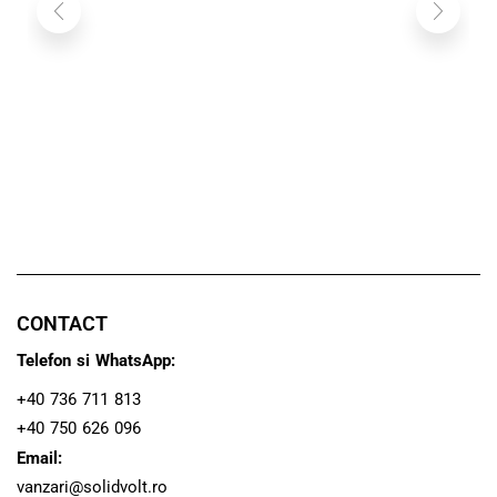
Lamp
aut
CONTACT
Telefon si WhatsApp:
+40 736 711 813
+40 750 626 096
Email:
vanzari@solidvolt.ro